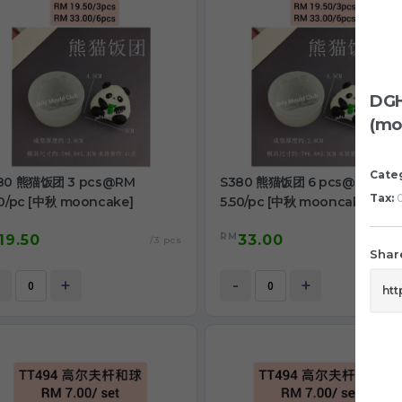
DGH
(mo
Cate
80 熊猫饭团 3 pcs@RM
S380 熊猫饭团 6 pcs@RM
Tax:
0
50/pc [中秋 mooncake]
5.50/pc [中秋 mooncake]
RM
19.50
33.00
/3 pcs
/6
Share
+
-
+