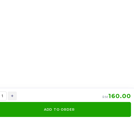
er啤
CC02 Snoopy硅胶模具
RM
15.00
-
+
160.00
+
RM
ADD TO ORDER
0
Items
Order Now