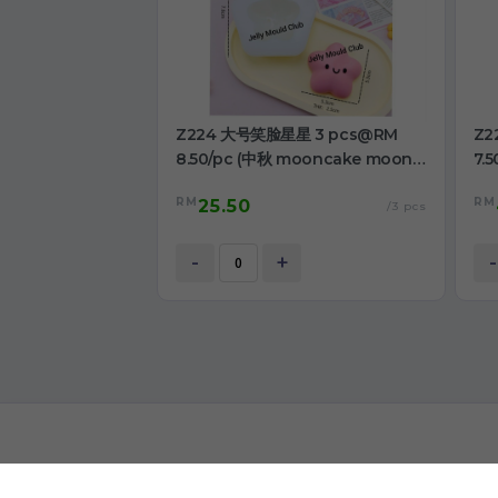
Z224 大号笑脸星星 3 pcs@RM
Z2
8.50/pc (中秋 mooncake moon
7.
cake )
cak
RM
RM
25.50
/3 pcs
-
+
-