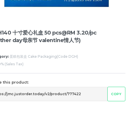
140 十寸爱心礼盒 50 pcs@RM 3.20/pc
ther day母亲节 valentine情人节)
gory:
蛋糕包装盒 Cake Packaging(Code DGH)
S379 立体高尔夫球 1 pc [父亲节
% (Sales Tax)
Father‘s day]
RM
12.00
 pcs
/1 pc
 this product:
-
+
COPY