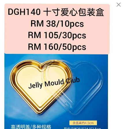
English
Login/Register as Member
e C)
3D Mould/立体硅胶模具 （code S)
父亲节 FATHER'S DA