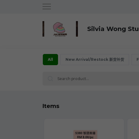
Silvia Wong Stu
All
New Arrival/Restock 新货补货
F
Items