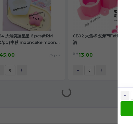
24 大号笑脸星星 6 pcs@RM
CB02 大酒杯 父亲节Father be
50/pc (中秋 mooncake moon
酒
e )
RM
45.00
13.00
/6 pcs
+
-
+
-